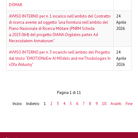
DOMAR
AVVISO INTERNO per n. 1 incarico nell’ambito del Contratto
24
di ricerca avente ad oggetto “una fornitura nell’ambito del
Aprile
Piano Nazionale di Ricerca Militare (PNRM Scheda
2026
a.2023.064) del progetto DIANA-Digitales partes Ad
Necessitatem Armatorum”
AVVISO INTERNO per n. 3 incarichi nell’ambito del Progetto
24
dal titolo “EMOTIONnEw AI MOdels and meThodologies In
Aprile
sOfa iNdustry”
2026
Pagina 1 di 11
Inizio
Indietro
1
2
3
4
5
6
7
8
9
10
Avanti
Fine