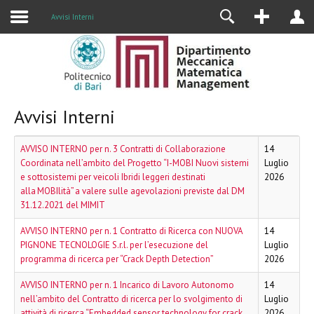
Alumni
Avvisi Interni
Avvisi Interni
AVVISO INTERNO per n. 3 Contratti di Collaborazione
14
Coordinata nell’ambito del Progetto “I-MOBI Nuovi sistemi
Luglio
e sottosistemi per veicoli Ibridi leggeri destinati
2026
alla MOBIlità” a valere sulle agevolazioni previste dal DM
31.12.2021 del MIMIT
AVVISO INTERNO per n. 1 Contratto di Ricerca con NUOVA
14
PIGNONE TECNOLOGIE S.r.l. per l’esecuzione del
Luglio
programma di ricerca per “Crack Depth Detection”
2026
AVVISO INTERNO per n. 1 Incarico di Lavoro Autonomo
14
nell’ambito del Contratto di ricerca per lo svolgimento di
Luglio
attività di ricerca “Embedded sensor technology for crack
2026